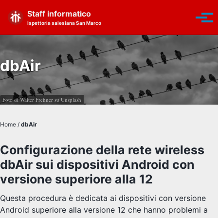
Skip to primary navigation
Skip to content
Skip to footer
Staff informatico
Toggle se
Tog
Ispettoria salesiana San Marco
dbAir
Foto di
Walter Frehner
su
Unsplash
Home
/
dbAir
Configurazione della rete wireless
dbAir sui dispositivi Android con
versione superiore alla 12
Questa procedura è dedicata ai dispositivi con versione
Android superiore alla versione 12 che hanno problemi a